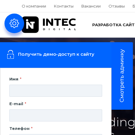
О компании
Контакты
Вакансии
Отзывы
Б
РАЗРАБОТКА САЙ
Получить демо-доступ к сайту
Имя
*
LANDING PAGE
E-mail
*
Создание Landing
Телефон
*