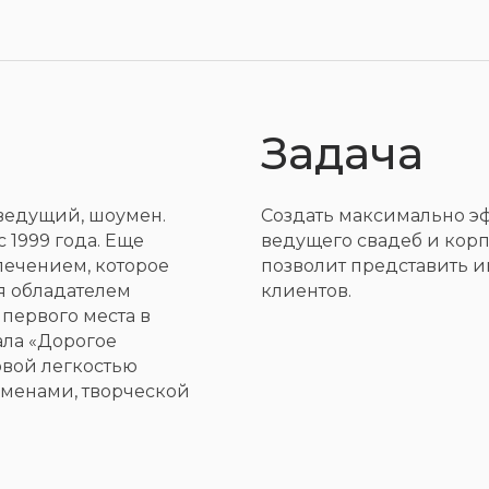
Задача
ведущий, шоумен.
Создать максимально э
 1999 года. Еще
ведущего свадеб и кор
лечением, которое
позволит представить 
я обладателем
клиентов.
 первого места в
ала «Дорогое
овой легкостью
сменами, творческой