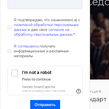
Другие решения
сайта «Павел Сед
Я подтверждаю, что ознакомлен(-а) с
Смотреть сайт
политикой обработки персональных
данных
и даю свое
согласие на
обработку персональных данных
*
Я
соглашаюсь
получать
информационные и рекламные
материалы
ТИП CMS
РЕДАКЦИЯ
1C-Битрикс
Стандарт
Отправить