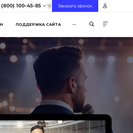
 (800) 100-45-85
Заказать звонок
...
Н
ПОДДЕРЖКА САЙТА
8 (800) 100-45-85
ул. Свободы, д. 93, оф.
6
9:30-18:30
Выходной
sale@intecweb.ru
8 (800) 100-45-85
ул. Люсиновская, д.
39
9:30-18:30
Выходной
sale@intecweb.ru