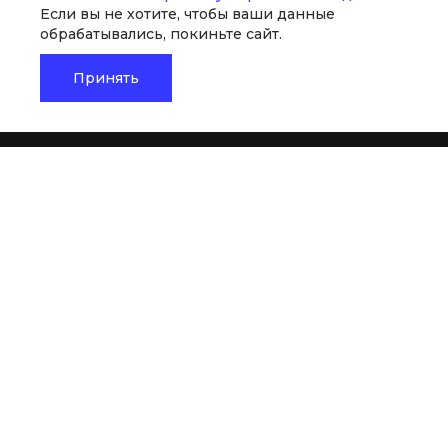
Если вы не хотите, чтобы ваши данные
Поисковое продвижение
обрабатывались, покиньте сайт.
Продвижение в соцсетях
Контекстная реклама
Принять
Карта сайта
Заказать звонок
© 2026 Universe, Все права защищены