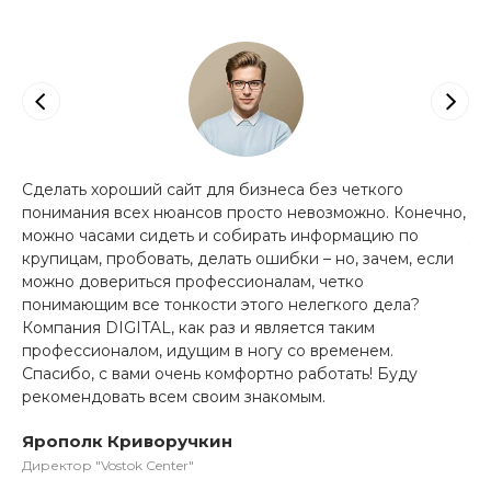
Сделать хороший сайт для бизнеса без четкого
Св
понимания всех нюансов просто невозможно. Конечно,
с 
можно часами сидеть и собирать информацию по
уж
крупицам, пробовать, делать ошибки – но, зачем, если
пр
и.
можно довериться профессионалам, четко
пр
ве
понимающим все тонкости этого нелегкого дела?
бу
Компания DIGITAL, как раз и является таким
ме
профессионалом, идущим в ногу со временем.
пр
Спасибо, с вами очень комфортно работать! Буду
ме
рекомендовать всем своим знакомым.
са
но
сп
Ярополк Криворучкин
о
DI
Пр
Директор "Vostok Center"
вы