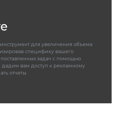
те
 инструмент для увеличения объема
ализировав специфику вашего
 поставленных задач с помощью
 дадим вам доступ к рекламному
ать отчеты.