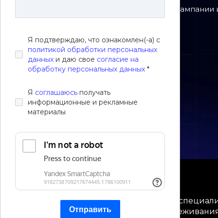
Другие решения
Выполним настройку рекламной кампании 
трафик и звонки на сайт.
Я подтверждаю, что ознакомлен(-а) с
политикой обработки персональных
Заказать услугу
данных
и даю свое
согласие на
обработку персональных данных
*
Я
соглашаюсь
получать
информационные и рекламные
материалы
Над проектами работают опытные специалис
Отправить
доступ в личный кабинет для отслеживани