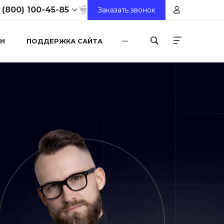
 (800) 100-45-85
Заказать звонок
...
Н
ПОДДЕРЖКА САЙТА
8 (800) 100-45-85
ул. Свободы, д. 93, оф.
6
9:30-18:30
Выходной
sale@intecweb.ru
8 (800) 100-45-85
ул. Люсиновская, д.
39
9:30-18:30
Выходной
sale@intecweb.ru