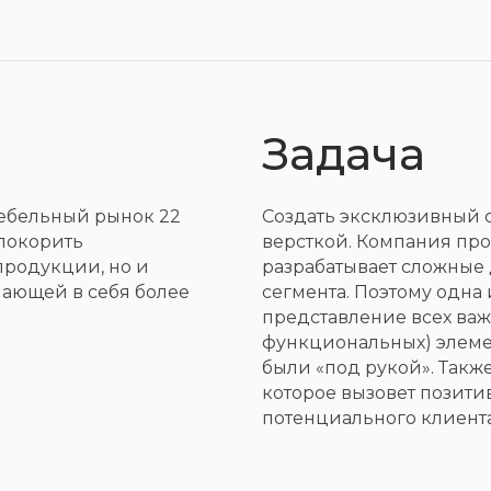
Задача
ебельный рынок 22
Создать эксклюзивный с
 покорить
версткой. Компания про
продукции, но и
разрабатывает сложные
чающей в себя более
сегмента. Поэтому одна 
представление всех ва
функциональных) элемен
были «под рукой». Такж
которое вызовет позит
потенциального клиента 