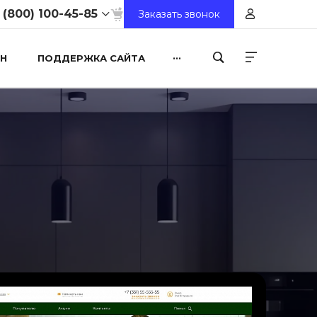
 (800) 100-45-85
Заказать звонок
...
Н
ПОДДЕРЖКА САЙТА
8 (800) 100-45-85
ул. Свободы, д. 93, оф.
6
9:30-18:30
Выходной
sale@intecweb.ru
8 (800) 100-45-85
ул. Люсиновская, д.
39
9:30-18:30
Выходной
sale@intecweb.ru