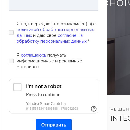
Другие решения
магазина «Верно
Я подтверждаю, что ознакомлен(-а) с
Смотреть сайт
политикой обработки персональных
данных
и даю свое
согласие на
обработку персональных данных
*
Я
соглашаюсь
получать
информационные и рекламные
материалы
ТИП CMS
РЕШЕН
1C-Битрикс
INTEC
Отправить