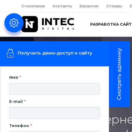
О компании
Контакты
Вакансии
Отзывы
Б
РАЗРАБОТКА САЙ
Получить демо-доступ к сайту
Имя
*
ИНТЕРНЕТ-МАГАЗИН
E-mail
*
Создание интерне
Телефон
*