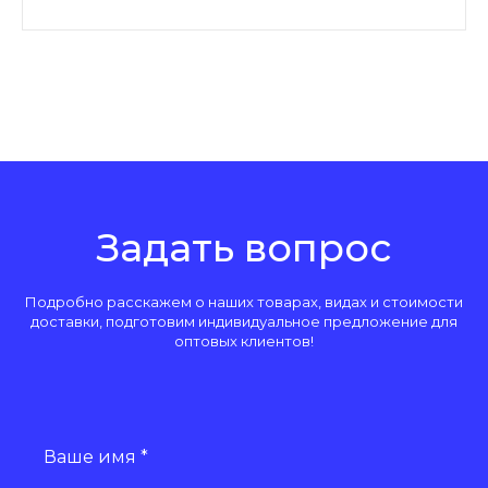
разному ранжироваться в поисковиках. Вы можете
прописать уникальные метатеги Title, Description,
Keywords и ваш проект будет спокойно
продвигаться в 50-100 регионах.
Задать вопрос
Подробно расскажем о наших товарах, видах и стоимости
доставки, подготовим индивидуальное предложение для
оптовых клиентов!
Ваше имя *