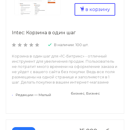
в корзину
Intec: Корзина в один шаг
В наличии: 100 шт.
Корзина в один шаг для «1С-Битрикс» - отличный
инструмент для увеличения продаж. Пользователь
не потратит много времени на оформление заказа и
не уйдет с вашего сайта без покупки. Ведь все поля
размещены на одной странице и заполняются в 1
шаг. Делать покупки в вашем интернет-магазине
теперь – одно удовольствие. Это просто и приятно.
Решение включает все способы оформления
бизнес, Бизнес
•
Редакции — Малый
заказа: контактная информация, доставка, оплата,
подтверждение.
К тому же, корзина отлично отображается на
мобильных устройствах.