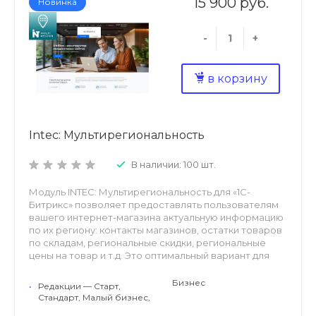
15 900 руб.
Новинка
-
+
в корзину
Intec: Мультирегиональность
В наличии: 100 шт.
Модуль INTEC: Мультирегиональность для «1С-
Битрикс» позволяет предоставлять пользователям
вашего интернет-магазина актуальную информацию
по их региону: контакты магазинов, остатки товаров
по складам, региональные скидки, региональные
цены на товар и т.д. Это оптимальный вариант для
крупных интернет-магазинов со множеством
представительств в разных регионах. При этом вам
Бизнес
•
Редакции — Старт,
не нужно будет тратить время, деньги и силы на
Стандарт, Малый бизнес,
создание 30 сайтов, которые, к тому же будут по-